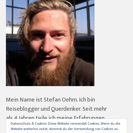
Mein Name ist Stefan Oehm. Ich bin
Reiseblogger und Querdenker. Seit mehr
als 4 Jahren teile ich meine Erfahrungen
Datenschutz & Cookies: Diese Website verwendet Cookies. Wenn du die
rund ums Reisen und ein "ver-rücktes"
Website weiterhin nutzt, stimmst du der Verwendung von Cookies zu.