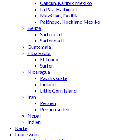
Cancun, Karibik Mexiko
La Páz, Halbinsel
Mazátlan, Pazifik
Palénque, Hochland Mexiko
Belizé
Sarteneja I
Sarteneja II
Guatemala
El Salvador
El Tunco
Surfen
Nicaragua
Pazifikküste
Innland
Little Corn Island
Iran
Persien
Persien süden
Nepal
Indien
Karte
Impressum