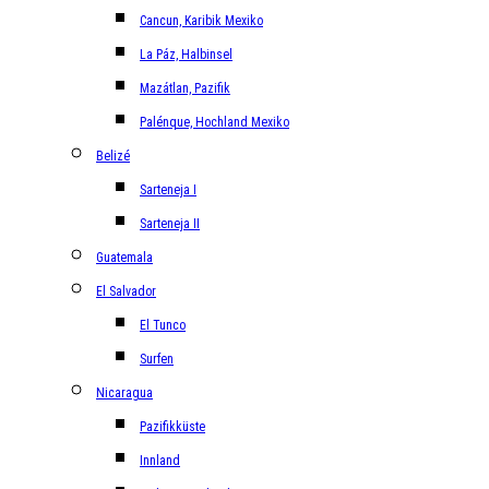
Cancun, Karibik Mexiko
La Páz, Halbinsel
Mazátlan, Pazifik
Palénque, Hochland Mexiko
Belizé
Sarteneja I
Sarteneja II
Guatemala
El Salvador
El Tunco
Surfen
Nicaragua
Pazifikküste
Innland