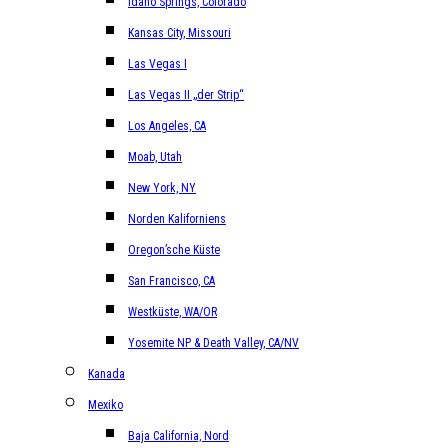
Idaho Springs, Colorado
Kansas City, Missouri
Las Vegas I
Las Vegas II „der Strip“
Los Angeles, CA
Moab, Utah
New York, NY
Norden Kaliforniens
Oregon’sche Küste
San Francisco, CA
Westküste, WA/OR
Yosemite NP & Death Valley, CA/NV
Kanada
Mexiko
Baja California, Nord