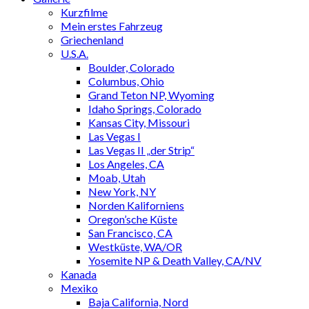
Kurzfilme
Mein erstes Fahrzeug
Griechenland
U.S.A.
Boulder, Colorado
Columbus, Ohio
Grand Teton NP, Wyoming
Idaho Springs, Colorado
Kansas City, Missouri
Las Vegas I
Las Vegas II „der Strip“
Los Angeles, CA
Moab, Utah
New York, NY
Norden Kaliforniens
Oregon’sche Küste
San Francisco, CA
Westküste, WA/OR
Yosemite NP & Death Valley, CA/NV
Kanada
Mexiko
Baja California, Nord