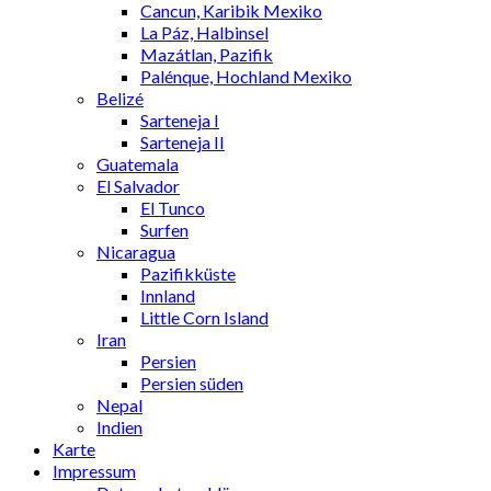
Cancun, Karibik Mexiko
La Páz, Halbinsel
Mazátlan, Pazifik
Palénque, Hochland Mexiko
Belizé
Sarteneja I
Sarteneja II
Guatemala
El Salvador
El Tunco
Surfen
Nicaragua
Pazifikküste
Innland
Little Corn Island
Iran
Persien
Persien süden
Nepal
Indien
Karte
Impressum