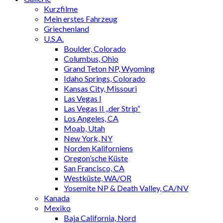
Kurzfilme
Mein erstes Fahrzeug
Griechenland
U.S.A.
Boulder, Colorado
Columbus, Ohio
Grand Teton NP, Wyoming
Idaho Springs, Colorado
Kansas City, Missouri
Las Vegas I
Las Vegas II „der Strip“
Los Angeles, CA
Moab, Utah
New York, NY
Norden Kaliforniens
Oregon’sche Küste
San Francisco, CA
Westküste, WA/OR
Yosemite NP & Death Valley, CA/NV
Kanada
Mexiko
Baja California, Nord