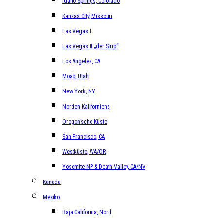
Idaho Springs, Colorado
Kansas City, Missouri
Las Vegas I
Las Vegas II „der Strip“
Los Angeles, CA
Moab, Utah
New York, NY
Norden Kaliforniens
Oregon’sche Küste
San Francisco, CA
Westküste, WA/OR
Yosemite NP & Death Valley, CA/NV
Kanada
Mexiko
Baja California, Nord