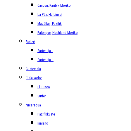
Cancun, Karibik Mexiko
La Páz, Halbinsel
Mazátlan, Pazifik
Palénque, Hochland Mexiko
Belizé
Sarteneja I
Sarteneja II
Guatemala
El Salvador
El Tunco
Surfen
Nicaragua
Pazifikküste
Innland