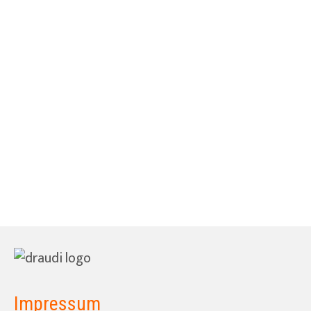
Jetzt wird erstmal Urlaub vom reisen
gemacht. Mitterweile bin ich voll drin im
Reisen. Nach 4 Monaten habe ich den für
mich perfekten Reisemodus gefunden. Ich
fahre, und wenn ich einen Platz finde an
dem ich mich wohl fühle, verbringe ich dort
einige Tage. Dadurch kann man die Kultur
und die …
Weiterlesen
Impressum