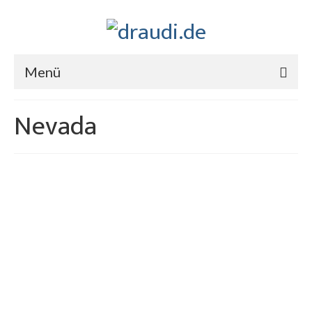
Menü
Nevada
16
Las Vegas & viele neue Bilder
OKT. 2013
von
stefan
|
eingetragen in:
Nevada
|
5
Gestern bin ich in Las Vegas angekommen.