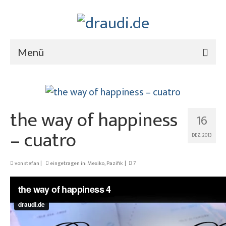
Menü
the way of happiness
16
– cuatro
DEZ. 2013
von
stefan
|
eingetragen in:
Mexiko
,
Pazifik
|
7