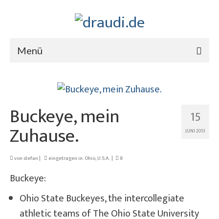
Menü
Buckeye, mein
15
Zuhause.
JUNI 2013
von
stefan
|
eingetragen in:
Ohio
,
U.S.A.
|
8
Buckeye:
Ohio State Buckeyes, the intercollegiate
athletic teams of The Ohio State University