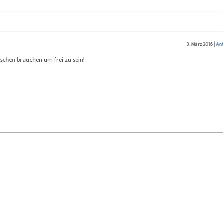
3. März 2016
|
An
schen brauchen um frei zu sein!