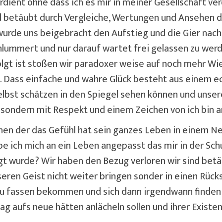
erdient ohne dass ich es mir in meiner Gesellschaft v
d betäubt durch Vergleiche, Wertungen und Ansehen da
wurde uns beigebracht den Aufstieg und die Gier nac
schlummert und nur darauf wartet frei gelassen zu we
lgt ist stoßen wir paradoxer weise auf noch mehr Wi
st. Dass einfache und wahre Glück besteht aus einem 
lbst schätzen in den Spiegel sehen können und unsere
ng sondern mit Respekt und einem Zeichen von ich bi
chen der das Gefühl hat sein ganzes Leben in einem Ne
be ich mich an ein Leben angepasst das mir in der Sch
gt wurde? Wir haben den Bezug verloren wir sind betä
eren Geist nicht weiter bringen sonder in einen Rück
hr zu fassen bekommen und sich dann irgendwann fin
Tag aufs neue hätten anlächeln sollen und ihrer Existe