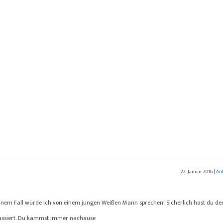
Wasser...
T
z
22. Januar 2016
|
An
deinem Fall würde ich von einem jungen Weißen Mann sprechen! Sicherlich hast du de
s passiert. Du kammst immer nachause