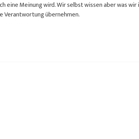
ch eine Meinung wird. Wir selbst wissen aber was wir i
 die Verantwortung übernehmen.
Die Heimreise
F
16
11 März 2016
i
Ein Klimaschock? Heimreise klingt nach
F