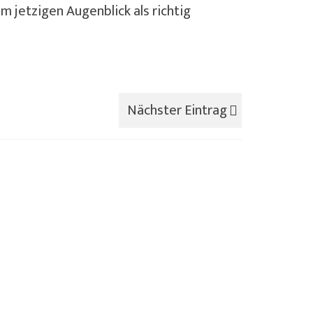
m jetzigen Augenblick als richtig
Nächster Eintrag
reunde
28 Feb. 2016
reunde auf die man sich verlassen kann.