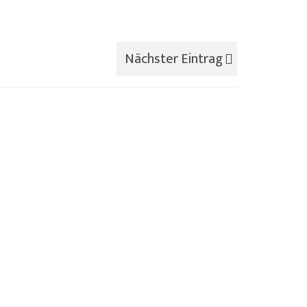
Nächster Eintrag
eine Weltreise
2 Mai 2013
ch mache eine Weltreise. Ja, dass mache
ch wirklich. Eine Weltreise ist nicht
nbedingt eine...