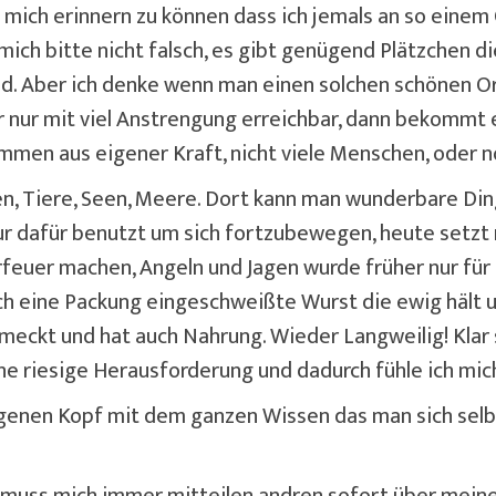
 mich erinnern zu können dass ich jemals an so einem 
ich bitte nicht falsch, es gibt genügend Plätzchen d
sind. Aber ich denke wenn man einen solchen schönen O
 nur mit viel Anstrengung erreichbar, dann bekommt er
mmen aus eigener Kraft, nicht viele Menschen, oder n
nzen, Tiere, Seen, Meere. Dort kann man wunderbare Di
nur dafür benutzt um sich fortzubewegen, heute setzt m
erfeuer machen, Angeln und Jagen wurde früher nur fü
ch eine Packung eingeschweißte Wurst die ewig hält 
eckt und hat auch Nahrung. Wieder Langweilig! Klar s
eine riesige Herausforderung und dadurch fühle ich mich
n eigenen Kopf mit dem ganzen Wissen das man sich sel
 ich muss mich immer mitteilen andren sofort über mei